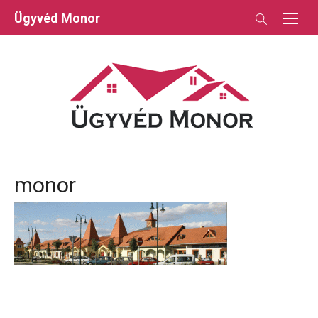
Skip
Ügyvéd Monor
to
content
monor